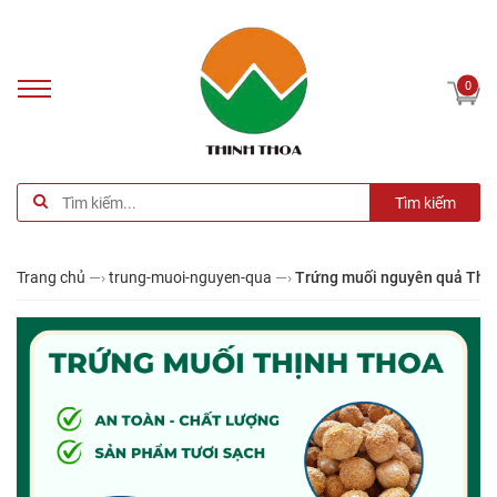
0
Tìm kiếm
Trang chủ
—›
trung-muoi-nguyen-qua
—›
Trứng muối nguyên quả Thịnh