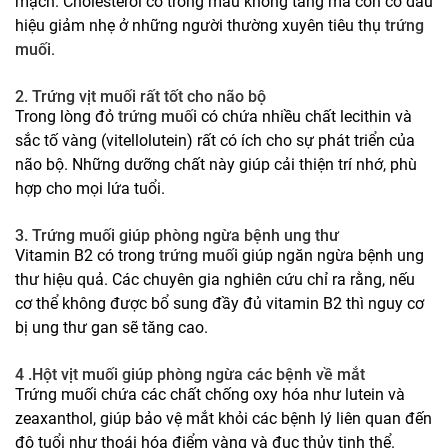
mạch. Cholesterol có trong máu không tăng mà còn có dấu
hiệu giảm nhẹ ở những người thường xuyên tiêu thụ
trứng
muối
.
2. Trứng
vịt muối rất tốt cho não bộ
Trong lòng đỏ
trứng muối
có chứa nhiều chất lecithin và
sắc tố vàng (vitellolutein) rất có ích cho sự phát triển của
não bộ. Những dưỡng chất này giúp cải thiện trí nhớ, phù
hợp cho mọi lứa tuổi.
3. Trứng
muối giúp phòng ngừa bệnh ung thư
Vitamin B2 có trong
trứng muối
giúp ngăn ngừa bệnh ung
thư hiệu quả. Các chuyên gia nghiên cứu chỉ ra rằng, nếu
cơ thể không được bổ sung đầy đủ vitamin B2 thì nguy cơ
bị ung thư gan sẽ tăng cao.
4 .
Hột vịt muối giúp phòng ngừa các bệnh về mắt
Trứng muối chứa các chất chống oxy hóa như lutein và
zeaxanthol, giúp bảo vệ mắt khỏi các bệnh lý liên quan đến
độ tuổi như thoái hóa điểm vàng và đục thủy tinh thể.